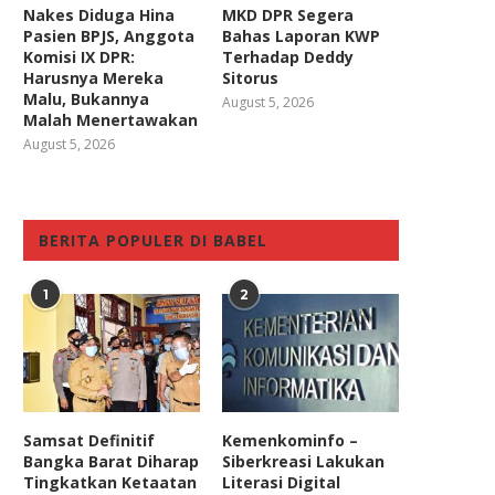
Nakes Diduga Hina
MKD DPR Segera
Pasien BPJS, Anggota
Bahas Laporan KWP
Komisi IX DPR:
Terhadap Deddy
Harusnya Mereka
Sitorus
Malu, Bukannya
August 5, 2026
Malah Menertawakan
August 5, 2026
BERITA POPULER DI BABEL
1
2
Samsat Definitif
Kemenkominfo –
Bangka Barat Diharap
Siberkreasi Lakukan
Tingkatkan Ketaatan
Literasi Digital