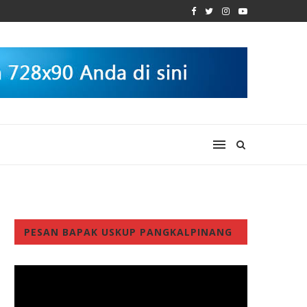
PESAN BAPAK USKUP PANGKALPINANG
Video
Player