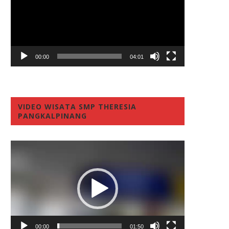
00:00
04:01
VIDEO WISATA SMP THERESIA
PANGKALPINANG
Video
Player
00:00
01:50