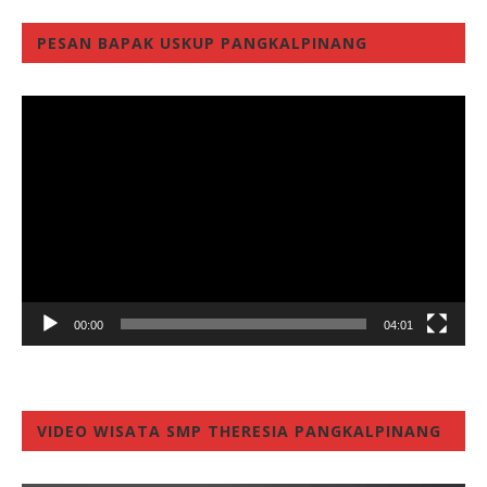
PESAN BAPAK USKUP PANGKALPINANG
Video
Player
00:00
04:01
VIDEO WISATA SMP THERESIA PANGKALPINANG