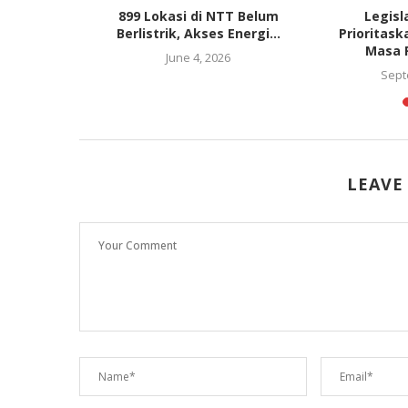
yarakat
899 Lokasi di NTT Belum
Legisl
milu 2019
Berlistrik, Akses Energi...
Prioritas
Masa P
June 4, 2026
Sept
LEAVE