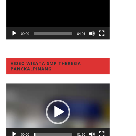
00:00
04:01
VIDEO WISATA SMP THERESIA
PANGKALPINANG
Video
Player
00:00
01:50