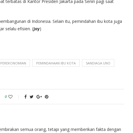
t terbatas di Kantor Presiden Jakarta pada Senin pagi saat
embangunan di Indonesia. Selain itu, pemindahan ibu kota juga
 selalu efisien. (
Joy
)
 PEREKONOMIAN
PEMINDAHAAN IBU KOTA
SANDIAGA UNO
0
embirakan semua orang, tetapi yang memberikan fakta dengan