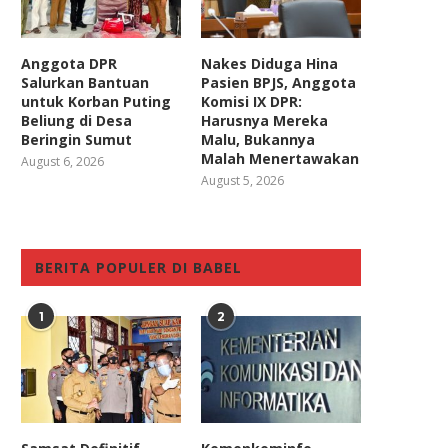
Anggota DPR
Nakes Diduga Hina
Salurkan Bantuan
Pasien BPJS, Anggota
untuk Korban Puting
Komisi IX DPR:
Beliung di Desa
Harusnya Mereka
Beringin Sumut
Malu, Bukannya
Malah Menertawakan
August 6, 2026
August 5, 2026
BERITA POPULER DI BABEL
1
2