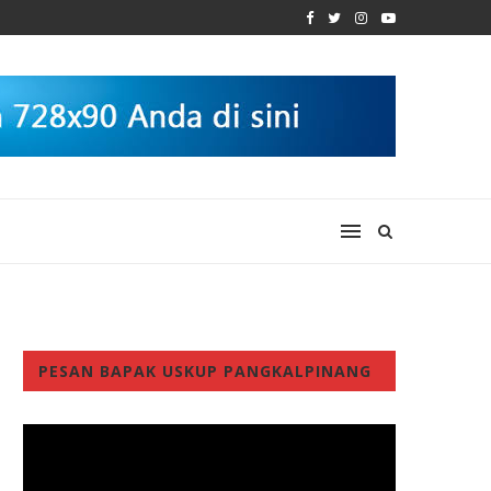
PESAN BAPAK USKUP PANGKALPINANG
Video
Player