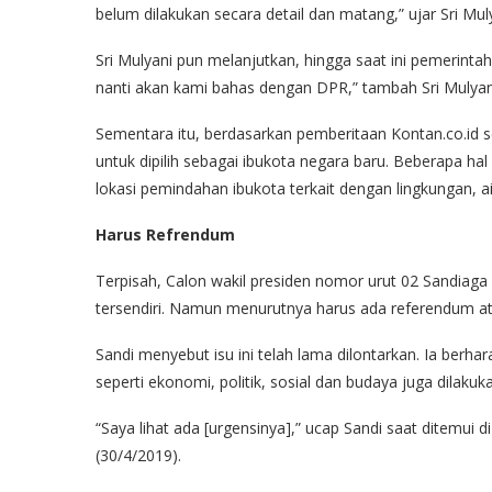
belum dilakukan secara detail dan matang,” ujar Sri Muly
Sri Mulyani pun melanjutkan, hingga saat ini pemerin
nanti akan kami bahas dengan DPR,” tambah Sri Mulyan
Sementara itu, berdasarkan pemberitaan Kontan.co.id 
untuk dipilih sebagai ibukota negara baru. Beberapa h
lokasi pemindahan ibukota terkait dengan lingkungan, a
Harus Refrendum
Terpisah, Calon wakil presiden nomor urut 02 Sandiag
tersendiri. Namun menurutnya harus ada referendum at
Sandi menyebut isu ini telah lama dilontarkan. Ia berha
seperti ekonomi, politik, sosial dan budaya juga dilak
“Saya lihat ada [urgensinya],” ucap Sandi saat ditemui 
(30/4/2019).