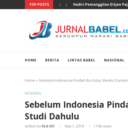
TOP POSTS
Pengungkapan 46 Juta Butir Ob
HOME
BERITA
LINTAS BABEL
NASIONAL
Home
»
Sebelum Indonesia Pindah Ibu Kota, Menko Darmin:
NASIONAL
Sebelum Indonesia Pind
Studi Dahulu
written by
Red-001
May 1, 2019
1768
views