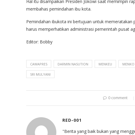
Hal itu disampaikan Presiden Jokowi saat memimpin rapa
membahas pemindahan ibu kota.
Pemindahan ibukota ini bertujuan untuk memeratakan p
harus memperhatikan administrasi pemerintah pusat agar
Editor: Bobby
CAWAPRES
DARMIN NASUTION
MENKEU
MENKO
SRI MULYANI
0 comment
RED-001
"Berita yang baik bukan yang mengg