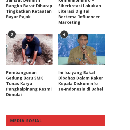
Samsat Definitif
Kemenkominfo –
Bangka Barat Diharap
Siberkreasi Lakukan
Tingkatkan Ketaatan
Literasi Digital
Bayar Pajak
Bertema ‘Influencer
Marketing
3
4
Pembangunan
Ini Isu yang Bakal
Gedung Baru SMK
Dibahas Dalam Raker
Tunas Karya
Kepala Diskominfo
Pangkalpinang Resmi
se-Indonesia di Babel
Dimulai
MEDIA SOSIAL