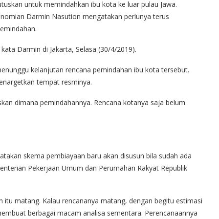
uskan untuk memindahkan ibu kota ke luar pulau Jawa.
konomian Darmin Nasution mengatakan perlunya terus
pemindahan.
” kata Darmin di Jakarta, Selasa (30/4/2019).
enunggu kelanjutan rencana pemindahan ibu kota tersebut.
menargetkan tempat resminya.
utuskan dimana pemindahannya. Rencana kotanya saja belum
gatakan skema pembiayaan baru akan disusun bila sudah ada
nterian Pekerjaan Umum dan Perumahan Rakyat Republik
n itu matang. Kalau rencananya matang, dengan begitu estimasi
ah membuat berbagai macam analisa sementara. Perencanaannya