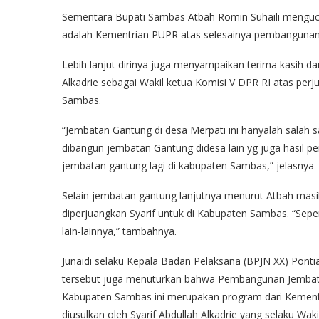
Sementara Bupati Sambas Atbah Romin Suhaili menguca
adalah Kementrian PUPR atas selesainya pembangunan 
Lebih lanjut dirinya juga menyampaikan terima kasih d
Alkadrie sebagai Wakil ketua Komisi V DPR RI atas pe
Sambas.
“Jembatan Gantung di desa Merpati ini hanyalah salah s
dibangun jembatan Gantung didesa lain yg juga hasil pe
jembatan gantung lagi di kabupaten Sambas,” jelasnya
Selain jembatan gantung lanjutnya menurut Atbah ma
diperjuangkan Syarif untuk di Kabupaten Sambas. “Seper
lain-lainnya,” tambahnya.
Junaidi selaku Kepala Badan Pelaksana (BPJN XX) Pont
tersebut juga menuturkan bahwa Pembangunan Jembat
Kabupaten Sambas ini merupakan program dari Kement
diusulkan oleh Syarif Abdullah Alkadrie yang selaku W