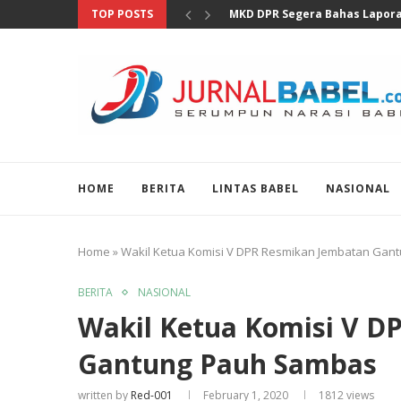
TOP POSTS
Hadiri Pemanggilan Ditjen Paj
HOME
BERITA
LINTAS BABEL
NASIONAL
Home
»
Wakil Ketua Komisi V DPR Resmikan Jembatan Ga
BERITA
NASIONAL
Wakil Ketua Komisi V D
Gantung Pauh Sambas
written by
Red-001
February 1, 2020
1812
views