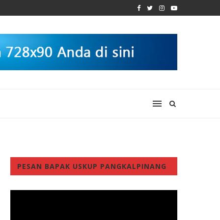
PESAN BAPAK USKUP PANGKALPINANG
Video
Player