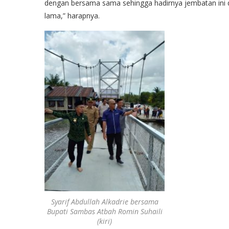
dengan bersama sama sehingga hadirnya jembatan ini 
lama,” harapnya.
Syarif Abdullah Alkadrie bersama
Bupati Sambas Atbah Romin Suhaili
(kiri)