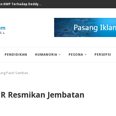
ak Soal Podcast Prof Ferry...
PENDIDIKAN
HUMANORIA
PESONA
PERSEPSI
ntung Pauh Sambas
PR Resmikan Jembatan