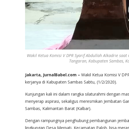
Wakil Ketua Komisi V DPR Syarif Abdullah Alkadrie sa
Tangaran, Kabupaten Sambas, Kal
Jakarta, JurnalBabel.com –
Wakil Ketua Komisi V DPR 
kerjanya di Kabupaten Sambas Sabtu, (1/2/2020).
Kunjungan kali ini dalam rangka silaturahmi dengan 
menyerap aspirasi, sekaligus meresmikan Jembatan Ga
Sambas, Kalimantan Barat (Kalbar).
Dengan rampungnya penghubung pembangunan jembatan
lingkungan Desa Merpati, Kecamatan Paloh, bisa mera