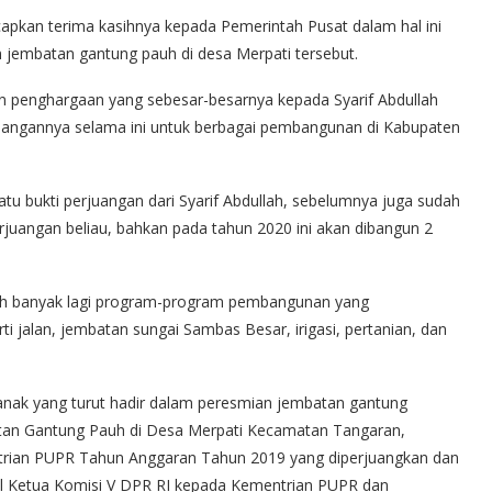
pkan terima kasihnya kepada Pemerintah Pusat dalam hal ini
jembatan gantung pauh di desa Merpati tersebut.
an penghargaan yang sebesar-besarnya kepada Syarif Abdullah
rjuangannya selama ini untuk berbagai pembangunan di Kabupaten
atu bukti perjuangan dari Syarif Abdullah, sebelumnya juga sudah
rjuangan beliau, bahkan pada tahun 2020 ini akan dibangun 2
sih banyak lagi program-program pembangunan yang
ti jalan, jembatan sungai Sambas Besar, irigasi, pertanian, dan
ianak yang turut hadir dalam peresmian jembatan gantung
an Gantung Pauh di Desa Merpati Kecamatan Tangaran,
rian PUPR Tahun Anggaran Tahun 2019 yang diperjuangkan dan
akil Ketua Komisi V DPR RI kepada Kementrian PUPR dan