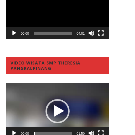
00:00
04:01
VIDEO WISATA SMP THERESIA
PANGKALPINANG
Video
Player
00:00
01:50