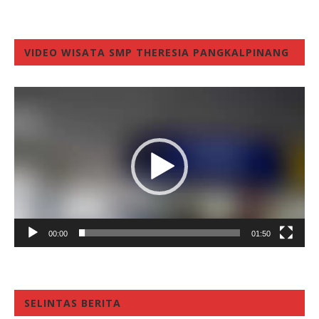
VIDEO WISATA SMP THERESIA PANGKALPINANG
Video
Player
00:00
01:50
SELINTAS BERITA