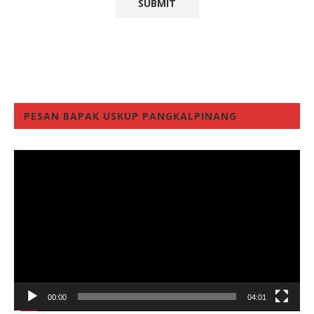
PESAN BAPAK USKUP PANGKALPINANG
Video
Player
00:00
04:01