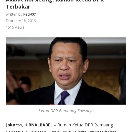
Terbakar
written by
Red-001
February 18, 2019
1515
views
Ketua DPR Bambang Soesatyo
Jakarta, JURNALBABEL –
Rumah Ketua DPR Bambang