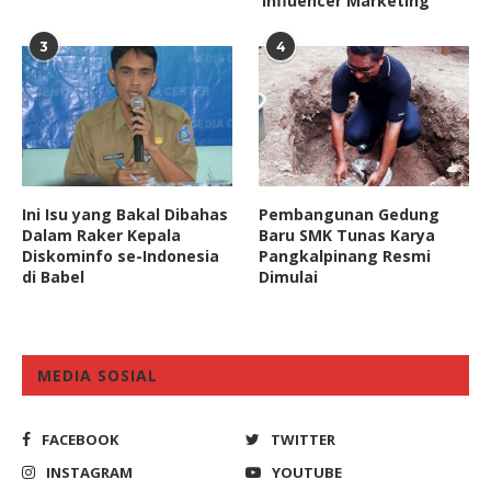
‘Influencer Marketing
3
4
Ini Isu yang Bakal Dibahas
Pembangunan Gedung
Dalam Raker Kepala
Baru SMK Tunas Karya
Diskominfo se-Indonesia
Pangkalpinang Resmi
di Babel
Dimulai
MEDIA SOSIAL
FACEBOOK
TWITTER
INSTAGRAM
YOUTUBE