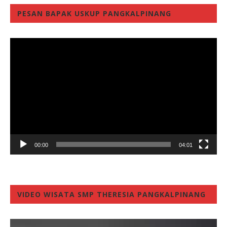
PESAN BAPAK USKUP PANGKALPINANG
Video
Player
00:00
04:01
VIDEO WISATA SMP THERESIA PANGKALPINANG
Video