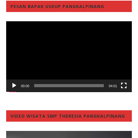
PESAN BAPAK USKUP PANGKALPINANG
Video
Player
00:00
04:01
VIDEO WISATA SMP THERESIA PANGKALPINANG
Video