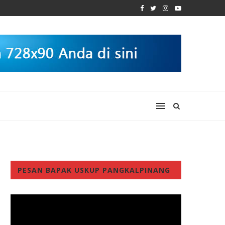
PESAN BAPAK USKUP PANGKALPINANG
Video
Player