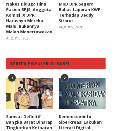
Nakes Diduga Hina
MKD DPR Segera
Pasien BPJS, Anggota
Bahas Laporan KWP
Komisi IX DPR:
Terhadap Deddy
Harusnya Mereka
Sitorus
Malu, Bukannya
August 5, 2026
Malah Menertawakan
August 5, 2026
BERITA POPULER DI BABEL
1
2
Samsat Definitif
Kemenkominfo –
Bangka Barat Diharap
Siberkreasi Lakukan
Tingkatkan Ketaatan
Literasi Digital