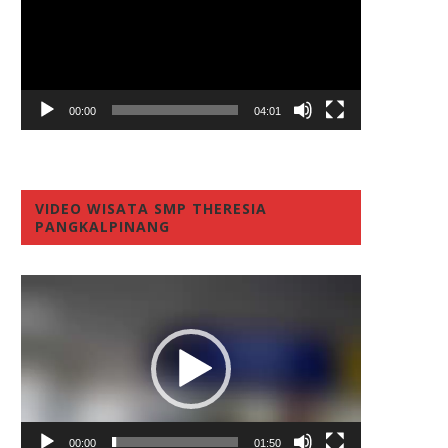
00:00
04:01
VIDEO WISATA SMP THERESIA
PANGKALPINANG
Video
Player
00:00
01:50