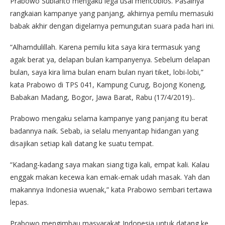
Prabowo Subianto mengaku lega usai mencoblos. Pasalnya
rangkaian kampanye yang panjang, akhirnya pemilu memasuki
babak akhir dengan digelarnya pemungutan suara pada hari ini.
“Alhamdulillah. Karena pemilu kita saya kira termasuk yang
agak berat ya, delapan bulan kampanyenya. Sebelum delapan
bulan, saya kira lima bulan enam bulan nyari tiket, lobi-lobi,”
kata Prabowo di TPS 041, Kampung Curug, Bojong Koneng,
Babakan Madang, Bogor, Jawa Barat, Rabu (17/4/2019)..
Prabowo mengaku selama kampanye yang panjang itu berat
badannya naik. Sebab, ia selalu menyantap hidangan yang
disajikan setiap kali datang ke suatu tempat.
“Kadang-kadang saya makan siang tiga kali, empat kali. Kalau
enggak makan kecewa kan emak-emak udah masak. Yah dan
makannya Indonesia wuenak,” kata Prabowo sembari tertawa
lepas.
Prabowo mengimbau masyarakat Indonesia untuk datang ke