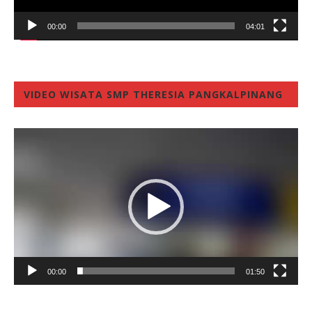
00:00
04:01
VIDEO WISATA SMP THERESIA PANGKALPINANG
Video
Player
00:00
01:50