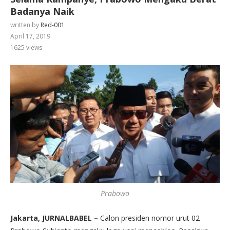
Badanya Naik
written by
Red-001
April 17, 2019
1625
views
Prabowo
Jakarta, JURNALBABEL –
Calon presiden nomor urut 02