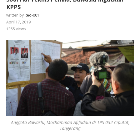
KPPS
written by
Red-001
April 17, 2019
1355
views
Anggota Bawaslu, Mochammad Afifuddin di TPS 032 Ciputat,
Tangerang