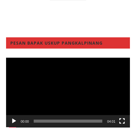
PESAN BAPAK USKUP PANGKALPINANG
Video
Player
00:00
04:01