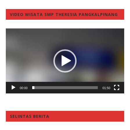
VIDEO WISATA SMP THERESIA PANGKALPINANG
Video
Player
00:00
01:50
SELINTAS BERITA