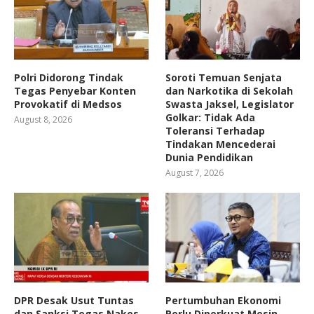
Polri Didorong Tindak
Soroti Temuan Senjata
Tegas Penyebar Konten
dan Narkotika di Sekolah
Provokatif di Medsos
Swasta Jaksel, Legislator
Golkar: Tidak Ada
August 8, 2026
Toleransi Terhadap
Tindakan Mencederai
Dunia Pendidikan
August 7, 2026
DPR Desak Usut Tuntas
Pertumbuhan Ekonomi
dan Sanksi Tegas Nakes
Perlu Diperkuat Mesin