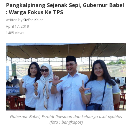
Pangkalpinang Sejenak Sepi, Gubernur Babel
: Warga Fokus Ke TPS
written by
Stefan Kelen
April 17, 2019
1485
views
Gubernur Babel, Erzaldi Roesman dan keluarga usai nyoblos
(foto : bangkapos)