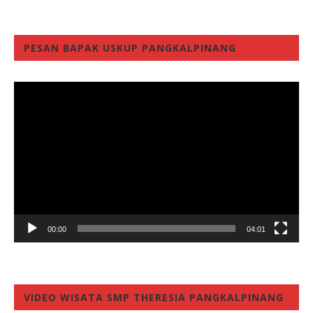
PESAN BAPAK USKUP PANGKALPINANG
Video
Player
00:00
04:01
VIDEO WISATA SMP THERESIA PANGKALPINANG