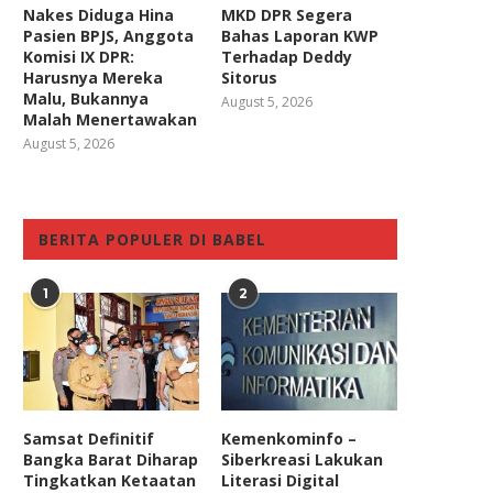
Nakes Diduga Hina
MKD DPR Segera
Pasien BPJS, Anggota
Bahas Laporan KWP
Komisi IX DPR:
Terhadap Deddy
Harusnya Mereka
Sitorus
Malu, Bukannya
August 5, 2026
Malah Menertawakan
August 5, 2026
BERITA POPULER DI BABEL
1
2
Samsat Definitif
Kemenkominfo –
Bangka Barat Diharap
Siberkreasi Lakukan
Tingkatkan Ketaatan
Literasi Digital