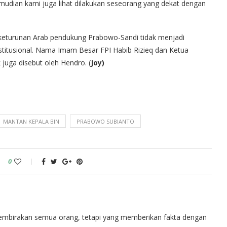
mudian kami juga lihat dilakukan seseorang yang dekat dengan
eturunan Arab pendukung Prabowo-Sandi tidak menjadi
stitusional. Nama Imam Besar FPI Habib Rizieq dan Ketua
uga disebut oleh Hendro. (
Joy)
MANTAN KEPALA BIN
PRABOWO SUBIANTO
0
embirakan semua orang, tetapi yang memberikan fakta dengan