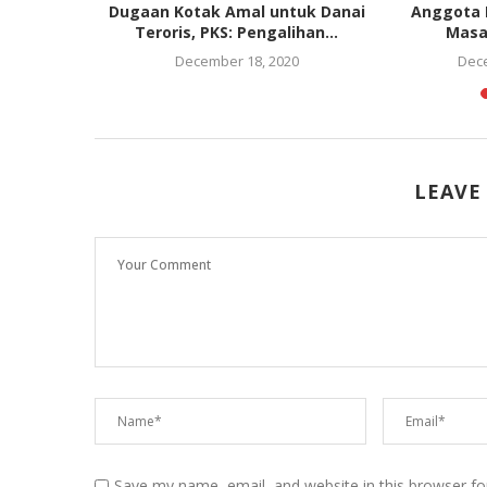
bang Batas
Dugaan Kotak Amal untuk Danai
Anggota K
Teroris, PKS: Pengalihan...
Masa 
5
December 18, 2020
Dece
LEAVE
Save my name, email, and website in this browser fo