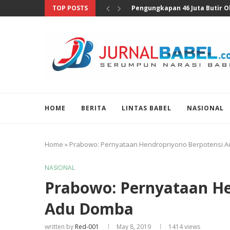
TOP POSTS
Anggota DPR Sebut Sensus Eko
HOME
BERITA
LINTAS BABEL
NASIONAL
Home
»
Prabowo: Pernyataan Hendropriyono Berpotensi 
NASIONAL
Prabowo: Pernyataan He
Adu Domba
written by
Red-001
May 8, 2019
1414
views