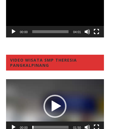
00:00
04:01
VIDEO WISATA SMP THERESIA
PANGKALPINANG
Video
Player
00:00
01:50