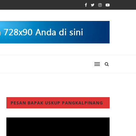
PESAN BAPAK USKUP PANGKALPINANG
Video
Player