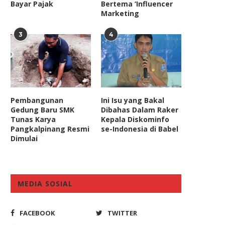
Bayar Pajak
Bertema ‘Influencer
Dapat PMN Rp832 Miliar,
Hardiknas 2025, Legislat
Marketing
Anggota Komisi VI DPR...
Golkar: Wujudkan Ekosis
Pendidikan Inklusif,...
September 20, 2023
3
4
May 2, 2025
Pembangunan
Ini Isu yang Bakal
Gedung Baru SMK
Dibahas Dalam Raker
Tunas Karya
Kepala Diskominfo
Pangkalpinang Resmi
se-Indonesia di Babel
Dimulai
MEDIA SOSIAL
FACEBOOK
TWITTER