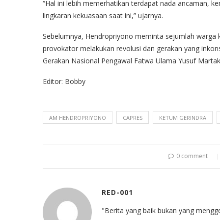
“Hal ini lebih memerhatikan terdapat nada ancaman, ke
lingkaran kekuasaan saat ini,” ujarnya.
Sebelumnya, Hendropriyono meminta sejumlah warga k
provokator melakukan revolusi dan gerakan yang inkon
Gerakan Nasional Pengawal Fatwa Ulama Yusuf Martak j
Editor: Bobby
AM HENDROPRIYONO
CAPRES
KETUM GERINDRA
0 comment
RED-001
"Berita yang baik bukan yang mengg