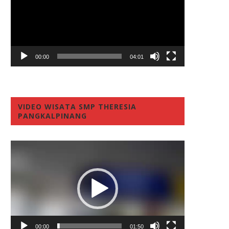
00:00
04:01
VIDEO WISATA SMP THERESIA
PANGKALPINANG
Video
Player
00:00
01:50