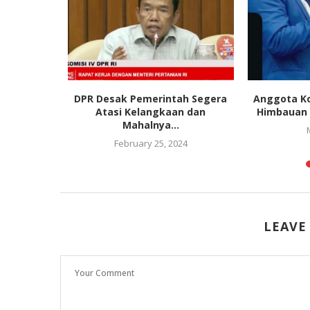
n Amran
DPR Desak Pemerintah Segera
Anggota Ko
pan Beras
Atasi Kelangkaan dan
Himbauan K
n...
Mahalnya...
26
February 25, 2024
LEAVE