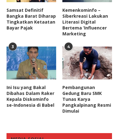
Samsat Definitif
Kemenkominfo –
Bangka Barat Diharap
Siberkreasi Lakukan
Tingkatkan Ketaatan
Literasi Digital
Bayar Pajak
Bertema ‘Influencer
Marketing
Pemerintah Perlu Tingkatkan
Komisi II DPR Protes Caleg 
3
4
Sinergi Antisipasi Bencana
Kantongi Surat...
September 7, 2020
April 12, 2023
Ini Isu yang Bakal
Pembangunan
Dibahas Dalam Raker
Gedung Baru SMK
Kepala Diskominfo
Tunas Karya
se-Indonesia di Babel
Pangkalpinang Resmi
Dimulai
MEDIA SOSIAL