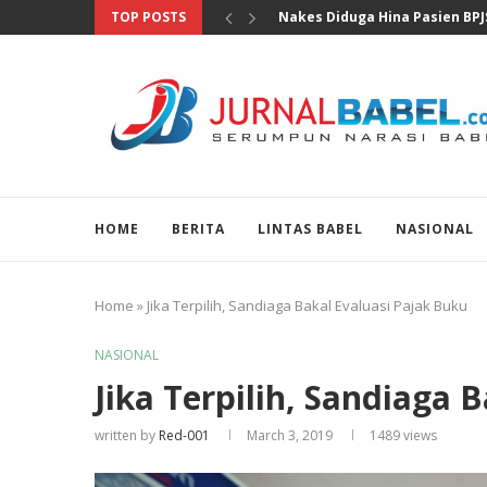
TOP POSTS
MKD DPR Segera Bahas Lapora
HOME
BERITA
LINTAS BABEL
NASIONAL
Home
»
Jika Terpilih, Sandiaga Bakal Evaluasi Pajak Buku
NASIONAL
Jika Terpilih, Sandiaga 
written by
Red-001
March 3, 2019
1489
views