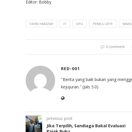
Editor: Bobby
FAHRI HAMZAH
IT
KPU
PEMILU 2019
WAKIL
0 comment
RED-001
"Berita yang baik bukan yang mengg
kejujuran." (Jals 5.0)
previous post
Jika Terpilih, Sandiaga Bakal Evaluasi
Pajak Buku