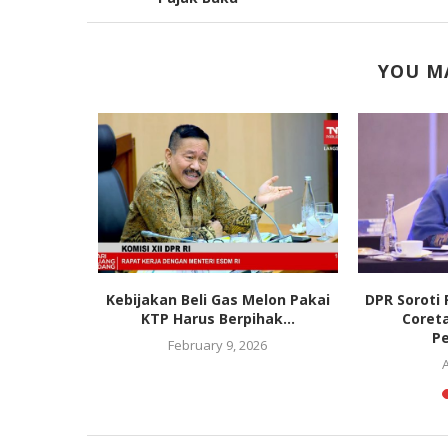
YOU MA
ru Kapolri
Kebijakan Beli Gas Melon Pakai
DPR Soroti 
oko...
KTP Harus Berpihak...
Coreta
Pe
February 9, 2026
A