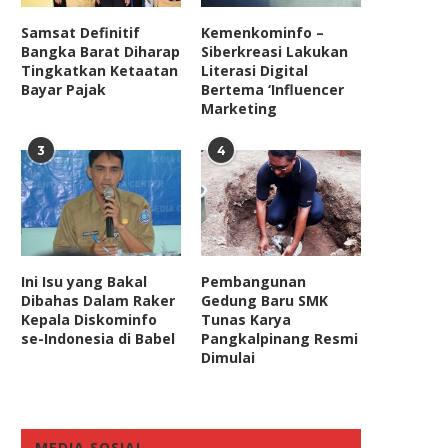
Samsat Definitif
Kemenkominfo –
Bangka Barat Diharap
Siberkreasi Lakukan
Tingkatkan Ketaatan
Literasi Digital
Bayar Pajak
Bertema ‘Influencer
Marketing
3
4
Ini Isu yang Bakal
Pembangunan
ak Ingin Pencaplokan Wilayah
DPR Ungkap Belum Ada At
Dibahas Dalam Raker
Gedung Baru SMK
Timor Timur Terulang, DPR...
yang Jelas Soal...
Kepala Diskominfo
Tunas Karya
se-Indonesia di Babel
Pangkalpinang Resmi
May 29, 2023
February 2, 2022
Dimulai
MEDIA SOSIAL