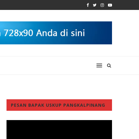
PESAN BAPAK USKUP PANGKALPINANG
Video
Player