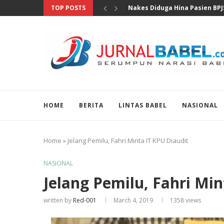
TOP POSTS
MKD DPR Segera Bahas Lapora
HOME
BERITA
LINTAS BABEL
NASIONAL
Home
»
Jelang Pemilu, Fahri Minta IT KPU Diaudit
NASIONAL
Jelang Pemilu, Fahri Min
written by
Red-001
March 4, 2019
1358
views