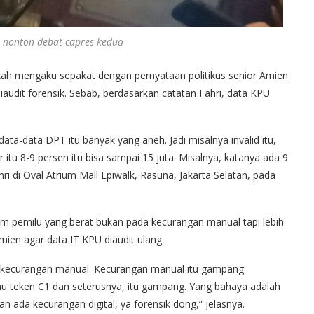
 nonton debat capres kedua
ah mengaku sepakat dengan pernyataan politikus senior Amien
udit forensik. Sebab, berdasarkan catatan Fahri, data KPU
a-data DPT itu banyak yang aneh. Jadi misalnya invalid itu,
r itu 8-9 persen itu bisa sampai 15 juta. Misalnya, katanya ada 9
Fahri di Oval Atrium Mall Epiwalk, Rasuna, Jakarta Selatan, pada
lam pemilu yang berat bukan pada kecurangan manual tapi lebih
mien agar data IT KPU diaudit ulang.
kan kecurangan manual. Kecurangan manual itu gampang
 mau teken C1 dan seterusnya, itu gampang. Yang bahaya adalah
n ada kecurangan digital, ya forensik dong,” jelasnya.