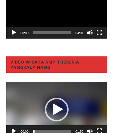
00:00
04:01
VIDEO WISATA SMP THERESIA
PANGKALPINANG
Video
Player
00:00
01:50