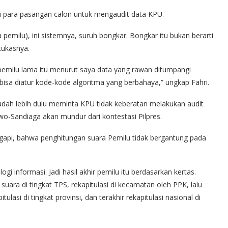
ri para pasangan calon untuk mengaudit data KPU.
rta pemilu), ini sistemnya, suruh bongkar. Bongkar itu bukan berarti
 tukasnya.
 pemilu lama itu menurut saya data yang rawan ditumpangi
isa diatur kode-kode algoritma yang berbahaya,” ungkap Fahri.
sudah lebih dulu meminta KPU tidak keberatan melakukan audit
bowo-Sandiaga akan mundur dari kontestasi Pilpres.
api, bahwa penghitungan suara Pemilu tidak bergantung pada
ogi informasi. Jadi hasil akhir pemilu itu berdasarkan kertas.
suara di tingkat TPS, rekapitulasi di kecamatan oleh PPK, lalu
itulasi di tingkat provinsi, dan terakhir rekapitulasi nasional di