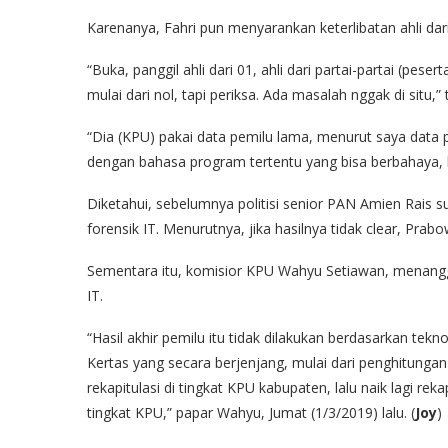
Karenanya, Fahri pun menyarankan keterlibatan ahli da
“Buka, panggil ahli dari 01, ahli dari partai-partai (pese
mulai dari nol, tapi periksa. Ada masalah nggak di situ,”
“Dia (KPU) pakai data pemilu lama, menurut saya data
dengan bahasa program tertentu yang bisa berbahaya, b
Diketahui, sebelumnya politisi senior PAN Amien Rais 
forensik IT. Menurutnya, jika hasilnya tidak clear, Pra
Sementara itu, komisior KPU Wahyu Setiawan, menangg
IT.
“Hasil akhir pemilu itu tidak dilakukan berdasarkan teknol
Kertas yang secara berjenjang, mulai dari penghitungan 
rekapitulasi di tingkat KPU kabupaten, lalu naik lagi rekap
tingkat KPU,” papar Wahyu, Jumat (1/3/2019) lalu. (
Joy
)