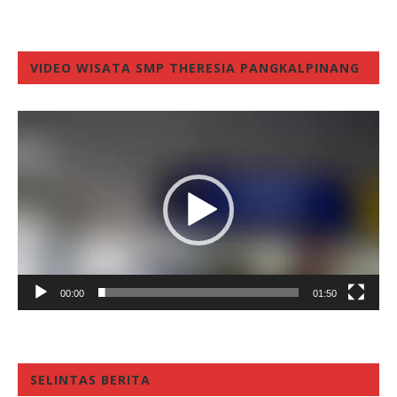
VIDEO WISATA SMP THERESIA PANGKALPINANG
Video
Player
00:00
01:50
SELINTAS BERITA