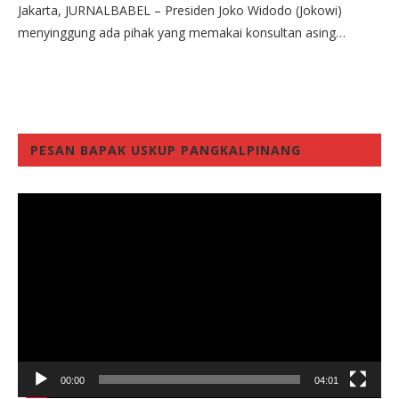
Jakarta, JURNALBABEL – Presiden Joko Widodo (Jokowi)
menyinggung ada pihak yang memakai konsultan asing…
PESAN BAPAK USKUP PANGKALPINANG
Video
Player
00:00
04:01