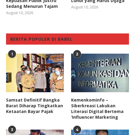
Kepuasan Publik Justru
Luhur yang Harus Dijaga
Sedang Menurun Tajam
August 10, 2026
August 10, 2026
BERITA POPULER DI BABEL
1
2
Samsat Definitif Bangka
Kemenkominfo –
Barat Diharap Tingkatkan
Siberkreasi Lakukan
Ketaatan Bayar Pajak
Literasi Digital Bertema
‘Influencer Marketing
3
4