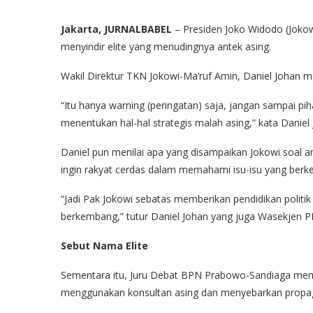
Jakarta, JURNALBABEL
– Presiden Joko Widodo (Joko
menyindir elite yang menudingnya antek asing.
Wakil Direktur TKN Jokowi-Ma’ruf Amin, Daniel Johan m
“Itu hanya warning (peringatan) saja, jangan sampai pihak
menentukan hal-hal strategis malah asing,” kata Daniel
Daniel pun menilai apa yang disampaikan Jokowi soal an
ingin rakyat cerdas dalam memahami isu-isu yang ber
“Jadi Pak Jokowi sebatas memberikan pendidikan politi
berkembang,” tutur Daniel Johan yang juga Wasekjen PK
Sebut Nama Elite
Sementara itu, Juru Debat BPN Prabowo-Sandiaga mem
menggunakan konsultan asing dan menyebarkan propa