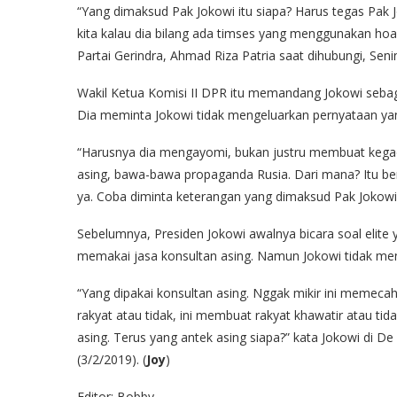
“Yang dimaksud Pak Jokowi itu siapa? Harus tegas Pak J
kita kalau dia bilang ada timses yang menggunakan hoax
Partai Gerindra, Ahmad Riza Patria saat dihubungi, Seni
Wakil Ketua Komisi II DPR itu memandang Jokowi sebag
Dia meminta Jokowi tidak mengeluarkan pernyataan y
“Harusnya dia mengayomi, bukan justru membuat keg
asing, bawa-bawa propaganda Rusia. Dari mana? Itu berl
ya. Coba diminta keterangan yang dimaksud Pak Jokowi it
Sebelumnya, Presiden Jokowi awalnya bicara soal elite
memakai jasa konsultan asing. Namun Jokowi tidak meny
“Yang dipakai konsultan asing. Nggak mikir ini memeca
rakyat atau tidak, ini membuat rakyat khawatir atau ti
asing. Terus yang antek asing siapa?” kata Jokowi di
(3/2/2019). (
Joy
)
Editor: Bobby