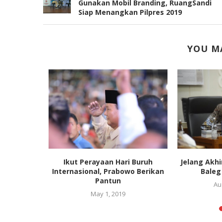
Gunakan Mobil Branding, RuangSandi
Siap Menangkan Pilpres 2019
YOU MA
ap MK Jadi
Ikut Perayaan Hari Buruh
Jelang Akhi
...
Internasional, Prabowo Berikan
Baleg
Pantun
020
Au
May 1, 2019