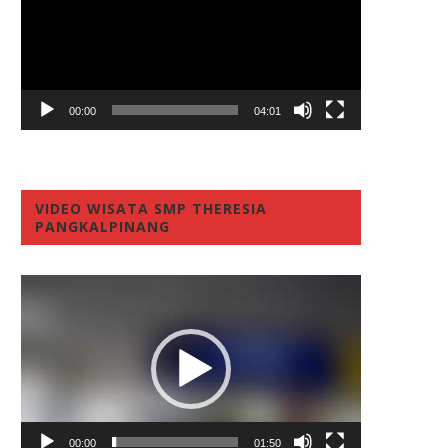
00:00
04:01
VIDEO WISATA SMP THERESIA
PANGKALPINANG
Video
Player
00:00
01:50