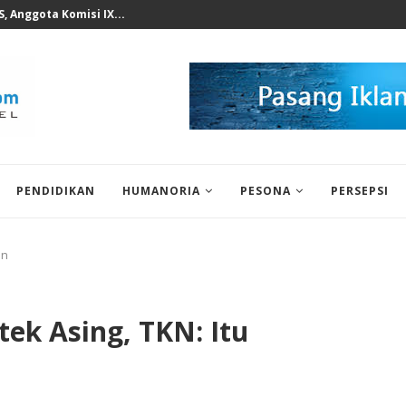
n KWP Terhadap Deddy...
PENDIDIKAN
HUMANORIA
PESONA
PERSEPSI
an
tek Asing, TKN: Itu