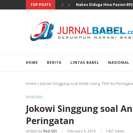
TOP POSTS
MKD DPR Segera Bahas Lapora
HOME
BERITA
LINTAS BABEL
NASIONAL
Home
»
Jokowi Singgung soal Antek Asing, TKN: Itu Peringat
NASIONAL
Jokowi Singgung soal An
Peringatan
written by
Red-001
February 4, 2019
1457
views