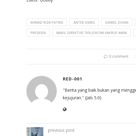
AHMAD RIZA PATRIA
ANTEK ASING
DANIEL JOHAN
PRESIDEN
WAKIL DIREKTUR TKN JOKOWI-MA'RUF AMIN
0 comment
RED-001
"Berita yang baik bukan yang mengg
kejujuran." (Jals 5.0)
previous post