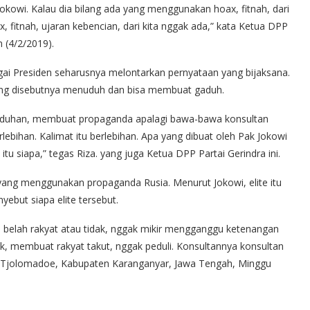
okowi. Kalau dia bilang ada yang menggunakan hoax, fitnah, dari
, fitnah, ujaran kebencian, dari kita nggak ada,” kata Ketua DPP
n (4/2/2019).
ai Presiden seharusnya melontarkan pernyataan yang bijaksana.
ang disebutnya menuduh dan bisa membuat gaduh.
aduhan, membuat propaganda apalagi bawa-bawa konsultan
ebihan. Kalimat itu berlebihan. Apa yang dibuat oleh Pak Jokowi
u siapa,” tegas Riza. yang juga Ketua DPP Partai Gerindra ini.
 yang menggunakan propaganda Rusia. Menurut Jokowi, elite itu
ebut siapa elite tersebut.
h belah rakyat atau tidak, nggak mikir mengganggu ketenangan
dak, membuat rakyat takut, nggak peduli. Konsultannya konsultan
 De Tjolomadoe, Kabupaten Karanganyar, Jawa Tengah, Minggu