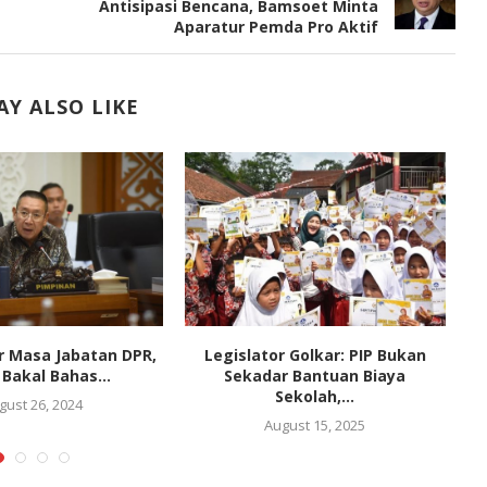
Antisipasi Bencana, Bamsoet Minta
Aparatur Pemda Pro Aktif
Y ALSO LIKE
r Masa Jabatan DPR,
Legislator Golkar: PIP Bukan
P
 Bakal Bahas...
Sekadar Bantuan Biaya
d
Sekolah,...
gust 26, 2024
August 15, 2025