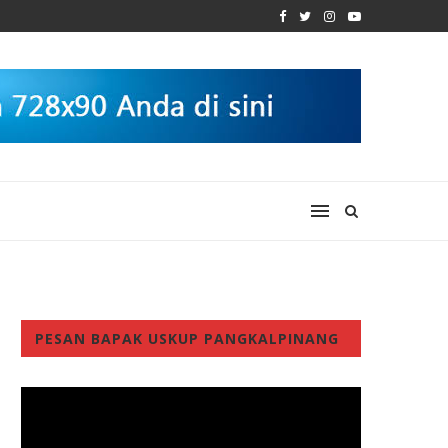
PESAN BAPAK USKUP PANGKALPINANG
Video
Player