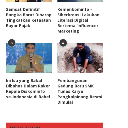
Samsat Definitif
Kemenkominfo –
Bangka Barat Diharap
Siberkreasi Lakukan
Tingkatkan Ketaatan
Literasi Digital
Bayar Pajak
Bertema ‘Influencer
Marketing
3
4
Ini Isu yang Bakal
Pembangunan
Dibahas Dalam Raker
Gedung Baru SMK
Kepala Diskominfo
Tunas Karya
enyebaran Covid-19 Berpotensi
PPP Minta Pemerintah Seg
se-Indonesia di Babel
Pangkalpinang Resmi
i Lapas, Napi Kasus Narkoba...
Terapkan Vaksin Halal
Dimulai
March 29, 2020
April 22, 2022
MEDIA SOSIAL