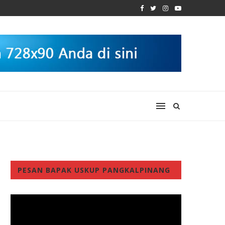
PESAN BAPAK USKUP PANGKALPINANG
Video
Player