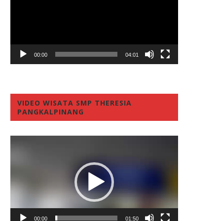
00:00
04:01
VIDEO WISATA SMP THERESIA
PANGKALPINANG
Video
Player
00:00
01:50