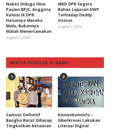
Nakes Diduga Hina
MKD DPR Segera
Pasien BPJS, Anggota
Bahas Laporan KWP
Komisi IX DPR:
Terhadap Deddy
Harusnya Mereka
Sitorus
Malu, Bukannya
August 5, 2026
Malah Menertawakan
August 5, 2026
BERITA POPULER DI BABEL
1
2
Samsat Definitif
Kemenkominfo –
Bangka Barat Diharap
Siberkreasi Lakukan
Tingkatkan Ketaatan
Literasi Digital