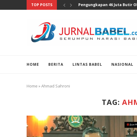
TOP POSTS
Anggota DPR Sebut Sensus Eko
HOME
BERITA
LINTAS BABEL
NASIONAL
Home
»
Ahmad Sahroni
TAG:
AH