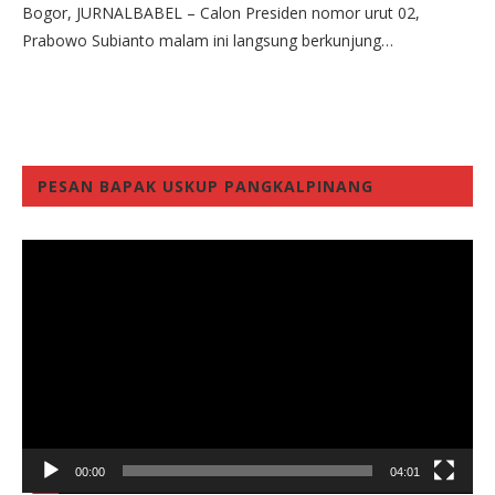
Bogor, JURNALBABEL – Calon Presiden nomor urut 02,
Prabowo Subianto malam ini langsung berkunjung…
PESAN BAPAK USKUP PANGKALPINANG
Video
Player
00:00
04:01