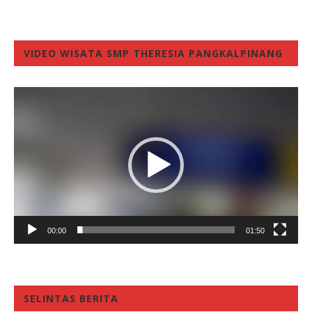
VIDEO WISATA SMP THERESIA PANGKALPINANG
Video
Player
00:00
01:50
SELINTAS BERITA