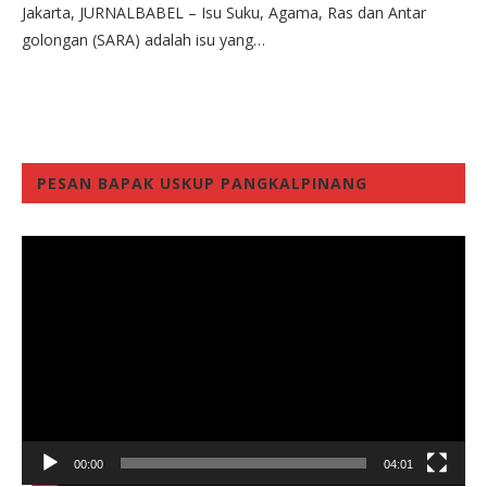
Jakarta, JURNALBABEL – Isu Suku, Agama, Ras dan Antar
golongan (SARA) adalah isu yang…
PESAN BAPAK USKUP PANGKALPINANG
Video
Player
00:00
04:01