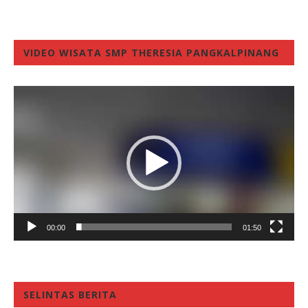
VIDEO WISATA SMP THERESIA PANGKALPINANG
Video
Player
00:00
01:50
SELINTAS BERITA