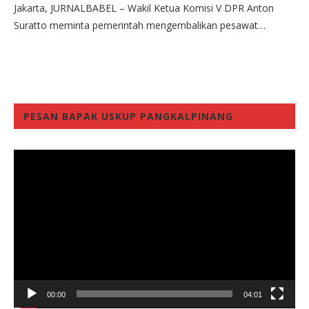
Jakarta, JURNALBABEL – Wakil Ketua Komisi V DPR Anton
Suratto meminta pemerintah mengembalikan pesawat…
PESAN BAPAK USKUP PANGKALPINANG
Video
Player
00:00
04:01