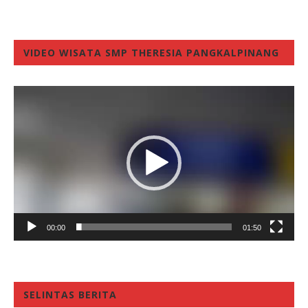
VIDEO WISATA SMP THERESIA PANGKALPINANG
Video
Player
00:00
01:50
SELINTAS BERITA