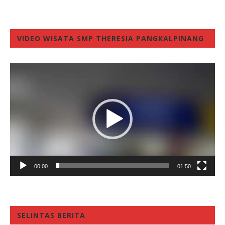
VIDEO WISATA SMP THERESIA PANGKALPINANG
Video
Player
00:00
01:50
SELINTAS BERITA