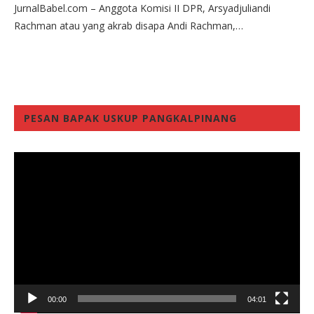
JurnalBabel.com – Anggota Komisi II DPR, Arsyadjuliandi
Rachman atau yang akrab disapa Andi Rachman,…
PESAN BAPAK USKUP PANGKALPINANG
Video
Player
00:00
04:01