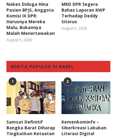
Nakes Diduga Hina
MKD DPR Segera
Pasien BPJS, Anggota
Bahas Laporan KWP
Komisi IX DPR:
Terhadap Deddy
Harusnya Mereka
Sitorus
Malu, Bukannya
August 5, 2026
Malah Menertawakan
August 5, 2026
BERITA POPULER DI BABEL
1
2
Samsat Definitif
Kemenkominfo –
Bangka Barat Diharap
Siberkreasi Lakukan
Tingkatkan Ketaatan
Literasi Digital