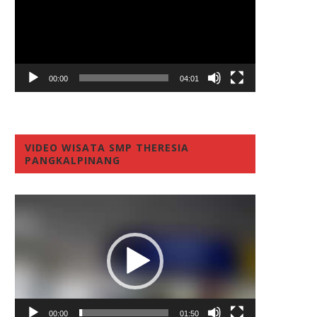
00:00
04:01
VIDEO WISATA SMP THERESIA
PANGKALPINANG
Video
Player
00:00
01:50