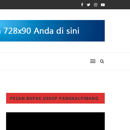
PESAN BAPAK USKUP PANGKALPINANG
Video
Player