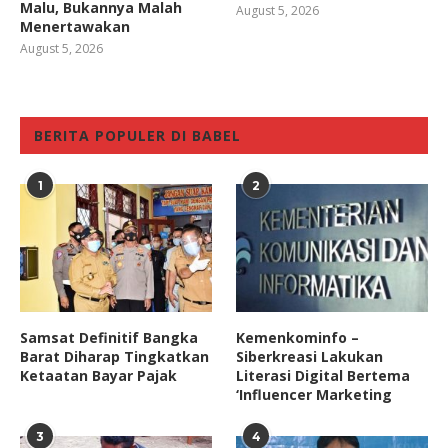
Malu, Bukannya Malah
August 5, 2026
Menertawakan
August 5, 2026
BERITA POPULER DI BABEL
1
2
Samsat Definitif Bangka
Kemenkominfo –
Barat Diharap Tingkatkan
Siberkreasi Lakukan
Ketaatan Bayar Pajak
Literasi Digital Bertema
‘Influencer Marketing
3
4