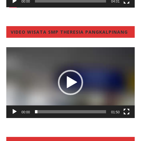
00:00
04:01
VIDEO WISATA SMP THERESIA PANGKALPINANG
Video
Player
00:00
01:50