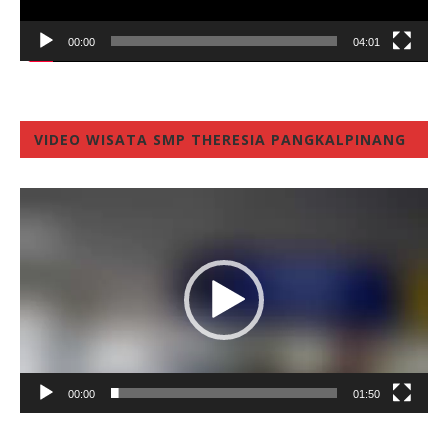
00:00
04:01
VIDEO WISATA SMP THERESIA PANGKALPINANG
Video
Player
00:00
01:50