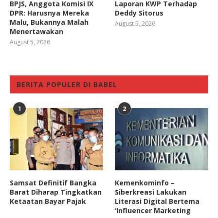
BPJS, Anggota Komisi IX
Laporan KWP Terhadap
DPR: Harusnya Mereka
Deddy Sitorus
Malu, Bukannya Malah
August 5, 2026
Menertawakan
August 5, 2026
BERITA POPULER DI BABEL
1
2
Samsat Definitif Bangka
Kemenkominfo –
Barat Diharap Tingkatkan
Siberkreasi Lakukan
Ketaatan Bayar Pajak
Literasi Digital Bertema
‘Influencer Marketing