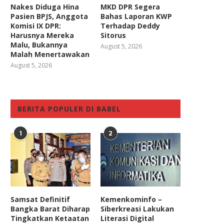
Nakes Diduga Hina
MKD DPR Segera
Pasien BPJS, Anggota
Bahas Laporan KWP
Komisi IX DPR:
Terhadap Deddy
Harusnya Mereka
Sitorus
Malu, Bukannya
August 5, 2026
Malah Menertawakan
August 5, 2026
BERITA POPULER DI BABEL
1
2
Samsat Definitif
Kemenkominfo –
Bangka Barat Diharap
Siberkreasi Lakukan
Tingkatkan Ketaatan
Literasi Digital