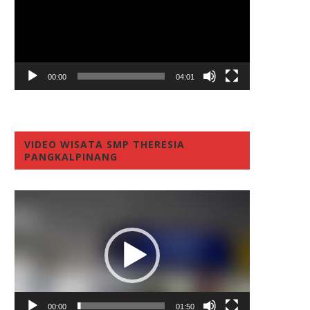
00:00
04:01
VIDEO WISATA SMP THERESIA
PANGKALPINANG
Video
Player
00:00
01:50