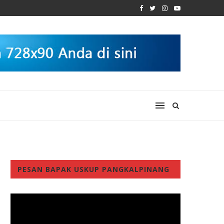
PESAN BAPAK USKUP PANGKALPINANG
Video
Player