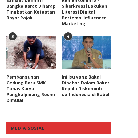
Samsat Definitif
Kemenkominfo –
Bangka Barat Diharap
Siberkreasi Lakukan
Tingkatkan Ketaatan
Literasi Digital
Bayar Pajak
Bertema ‘Influencer
Marketing
3
4
Pembangunan
Ini Isu yang Bakal
Gedung Baru SMK
Dibahas Dalam Raker
Tunas Karya
Kepala Diskominfo
Pangkalpinang Resmi
se-Indonesia di Babel
Dimulai
MEDIA SOSIAL