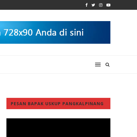
PESAN BAPAK USKUP PANGKALPINANG
Video
Player