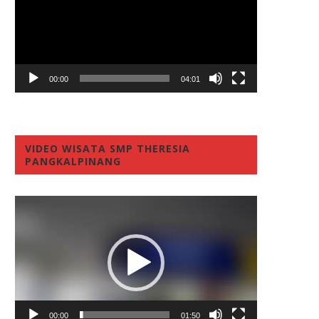
00:00
04:01
VIDEO WISATA SMP THERESIA
PANGKALPINANG
Video
Player
00:00
01:50