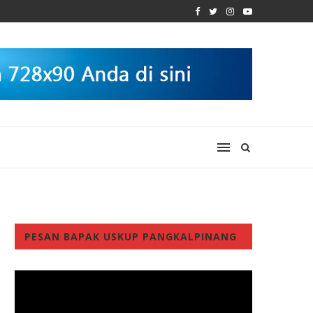
PESAN BAPAK USKUP PANGKALPINANG
Video
Player