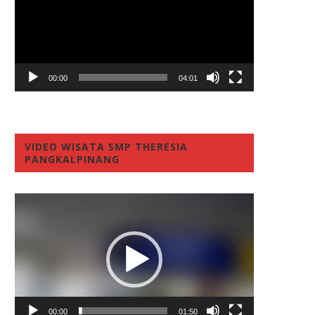
00:00
04:01
VIDEO WISATA SMP THERESIA
PANGKALPINANG
Video
Player
00:00
01:50