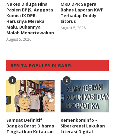
Nakes Diduga Hina
MKD DPR Segera
Pasien BPJS, Anggota
Bahas Laporan KWP
Komisi IX DPR:
Terhadap Deddy
Harusnya Mereka
Sitorus
Malu, Bukannya
August 5, 2026
Malah Menertawakan
August 5, 2026
BERITA POPULER DI BABEL
1
2
Samsat Definitif
Kemenkominfo –
Bangka Barat Diharap
Siberkreasi Lakukan
Tingkatkan Ketaatan
Literasi Digital