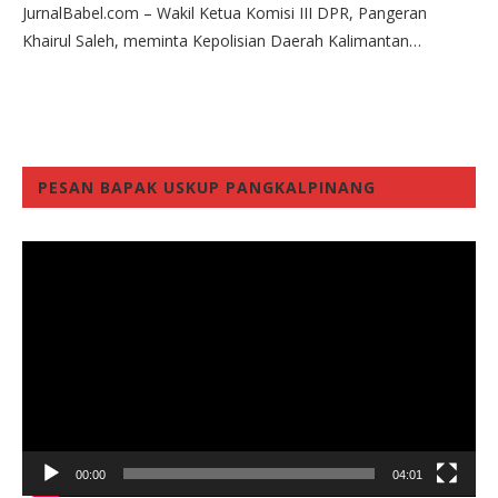
JurnalBabel.com – Wakil Ketua Komisi III DPR, Pangeran
Khairul Saleh, meminta Kepolisian Daerah Kalimantan…
PESAN BAPAK USKUP PANGKALPINANG
Video
Player
00:00
04:01