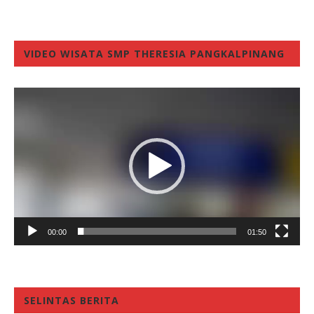
VIDEO WISATA SMP THERESIA PANGKALPINANG
Video
Player
00:00
01:50
SELINTAS BERITA