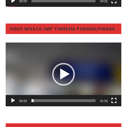
00:00
04:01
VIDEO WISATA SMP THERESIA PANGKALPINANG
Video
Player
00:00
01:50