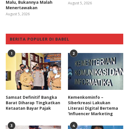
Malu, Bukannya Malah
August 5, 2026
Menertawakan
August 5, 2026
BERITA POPULER DI BABEL
1
2
Samsat Definitif Bangka
Kemenkominfo –
Barat Diharap Tingkatkan
Siberkreasi Lakukan
Ketaatan Bayar Pajak
Literasi Digital Bertema
‘Influencer Marketing
3
4