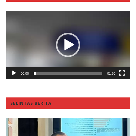
Video
Player
00:00
01:50
SELINTAS BERITA