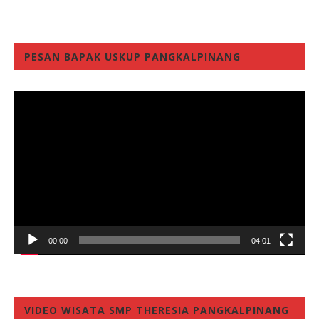
PESAN BAPAK USKUP PANGKALPINANG
Video
Player
00:00
04:01
VIDEO WISATA SMP THERESIA PANGKALPINANG