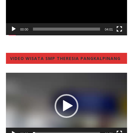
00:00
04:01
VIDEO WISATA SMP THERESIA PANGKALPINANG
Video
Player