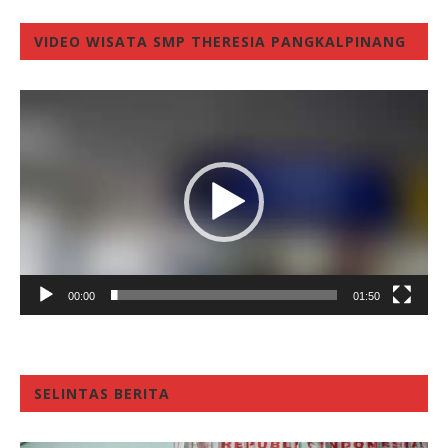
VIDEO WISATA SMP THERESIA PANGKALPINANG
Video
Player
00:00
01:50
SELINTAS BERITA