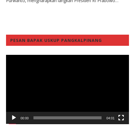
Purwanto, mengharapkan langkah Presiden RI Prabowo…
PESAN BAPAK USKUP PANGKALPINANG
Video
Player
00:00
04:01