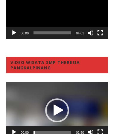
00:00
04:01
VIDEO WISATA SMP THERESIA
PANGKALPINANG
Video
Player
00:00
01:50