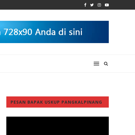
PESAN BAPAK USKUP PANGKALPINANG
Video
Player