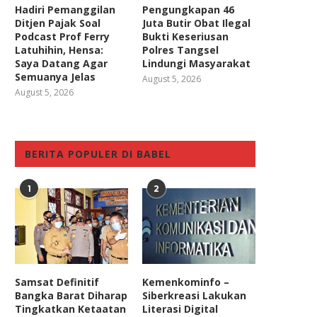
Hadiri Pemanggilan
Pengungkapan 46
Ditjen Pajak Soal
Juta Butir Obat Ilegal
Podcast Prof Ferry
Bukti Keseriusan
Latuhihin, Hensa:
Polres Tangsel
Saya Datang Agar
Lindungi Masyarakat
Semuanya Jelas
August 5, 2026
August 5, 2026
BERITA POPULER DI BABEL
1
2
Samsat Definitif
Kemenkominfo –
Bangka Barat Diharap
Siberkreasi Lakukan
Tingkatkan Ketaatan
Literasi Digital