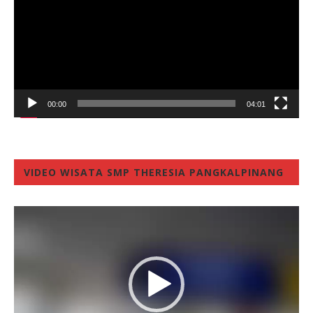
00:00
04:01
VIDEO WISATA SMP THERESIA PANGKALPINANG
Video
Player