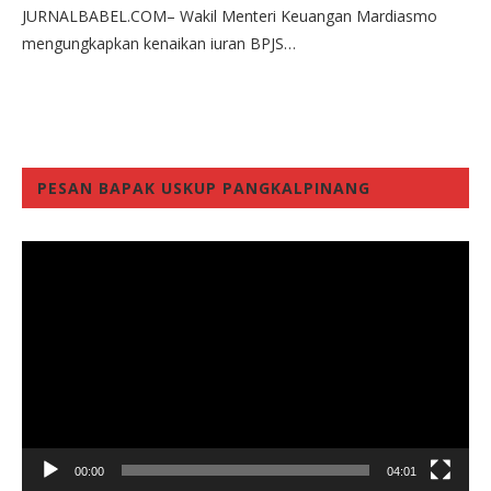
JURNALBABEL.COM– Wakil Menteri Keuangan Mardiasmo
mengungkapkan kenaikan iuran BPJS…
PESAN BAPAK USKUP PANGKALPINANG
Video
Player
00:00
04:01