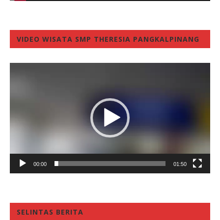
VIDEO WISATA SMP THERESIA PANGKALPINANG
Video
Player
00:00
01:50
SELINTAS BERITA