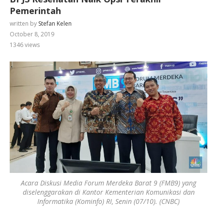
Pemerintah
written by
Stefan Kelen
October 8, 2019
1346
views
Acara Diskusi Media Forum Merdeka Barat 9 (FMB9) yang
diselenggarakan di Kantor Kementerian Komunikasi dan
Informatika (Kominfo) RI, Senin (07/10). (CNBC)