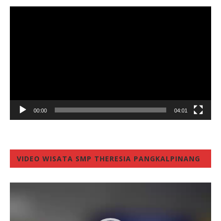
Video
Player
00:00
04:01
VIDEO WISATA SMP THERESIA PANGKALPINANG
Video
Player