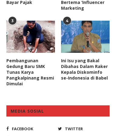
Bayar Pajak
Bertema ‘Influencer
Marketing
3
4
Pembangunan
Ini Isu yang Bakal
Gedung Baru SMK
Dibahas Dalam Raker
Tunas Karya
Kepala Diskominfo
Pangkalpinang Resmi
se-Indonesia di Babel
Dimulai
MEDIA SOSIAL
Prof Suparji: Penghitungan
Politisi Demokrat Ingatk
erugian Negara dalam Perkara
Stafsus Millenial, Kelola N
FACEBOOK
TWITTER
Dugaan...
Tak...