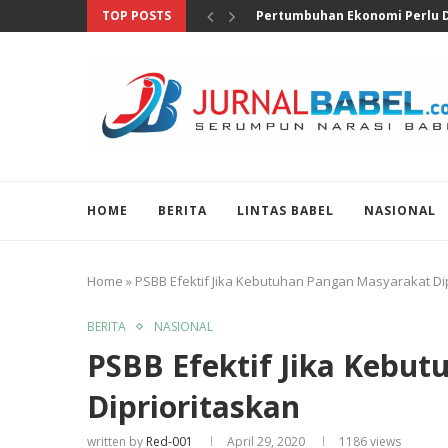
TOP POSTS
Anggota DPR Salurkan Bantuan
HOME
BERITA
LINTAS BABEL
NASIONAL
Home
»
PSBB Efektif Jika Kebutuhan Pangan Masyarakat Di
BERITA
NASIONAL
PSBB Efektif Jika Kebu
Diprioritaskan
written by
Red-001
April 29, 2020
1186
views