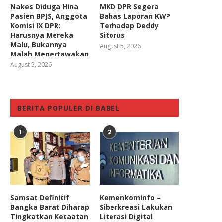
Nakes Diduga Hina
MKD DPR Segera
Pasien BPJS, Anggota
Bahas Laporan KWP
Komisi IX DPR:
Terhadap Deddy
Harusnya Mereka
Sitorus
Malu, Bukannya
August 5, 2026
Malah Menertawakan
August 5, 2026
BERITA POPULER DI BABEL
1
2
Samsat Definitif
Kemenkominfo –
Bangka Barat Diharap
Siberkreasi Lakukan
Tingkatkan Ketaatan
Literasi Digital