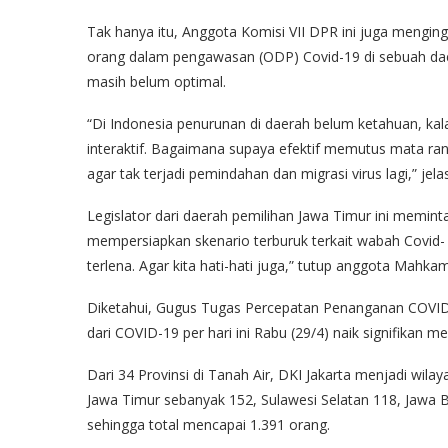
Tak hanya itu, Anggota Komisi VII DPR ini juga menging
orang dalam pengawasan (ODP) Covid-19 di sebuah daerah
masih belum optimal.
“Di Indonesia penurunan di daerah belum ketahuan, kal
interaktif. Bagaimana supaya efektif memutus mata ra
agar tak terjadi pemindahan dan migrasi virus lagi,” jela
Legislator dari daerah pemilihan Jawa Timur ini memi
mempersiapkan skenario terburuk terkait wabah Covid- 19
terlena. Agar kita hati-hati juga,” tutup anggota Ma
Diketahui, Gugus Tugas Percepatan Penanganan COVID-
dari COVID-19 per hari ini Rabu (29/4) naik signifikan
Dari 34 Provinsi di Tanah Air, DKI Jakarta menjadi wil
Jawa Timur sebanyak 152, Sulawesi Selatan 118, Jawa B
sehingga total mencapai 1.391 orang.