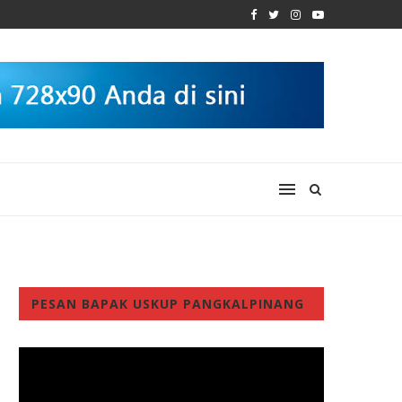
PESAN BAPAK USKUP PANGKALPINANG
Video
Player