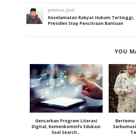
previous post
Keselamatan Rakyat Hukum Tertinggi,
Presiden Stop Pencitraan Bantuan
YOU MA
bat Perut
Gencarkan Program Literasi
Bertemu 
 Dorong...
Digital, Kemenkominfo Edukasi
Sarbumusi
Soal Search...
Ta
5