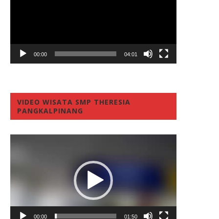
00:00
04:01
VIDEO WISATA SMP THERESIA
PANGKALPINANG
Video
Player
00:00
01:50