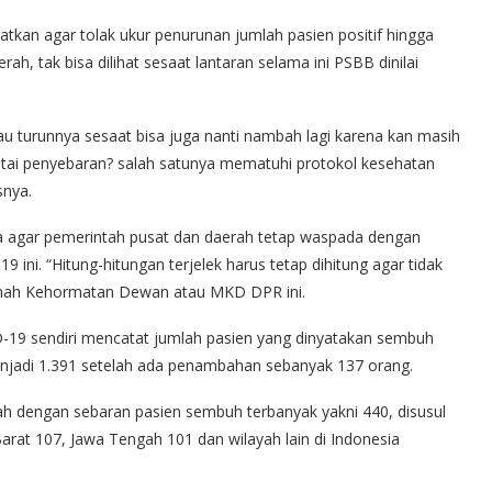
atkan agar tolak ukur penurunan jumlah pasien positif hingga
, tak bisa dilihat sesaat lantaran selama ini PSBB dinilai
au turunnya sesaat bisa juga nanti nambah lagi karena kan masih
ntai penyebaran? salah satunya mematuhi protokol kesehatan
snya.
nta agar pemerintah pusat dan daerah tetap waspada dengan
 ini. “Hitung-hitungan terjelek harus tetap dihitung agar tidak
hkamah Kehormatan Dewan atau MKD DPR ini.
19 sendiri mencatat jumlah pasien yang dinyatakan sembuh
 menjadi 1.391 setelah ada penambahan sebanyak 137 orang.
ayah dengan sebaran pasien sembuh terbanyak yakni 440, disusul
arat 107, Jawa Tengah 101 dan wilayah lain di Indonesia