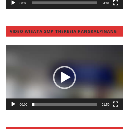
00:00
04:01
VIDEO WISATA SMP THERESIA PANGKALPINANG
Video
Player
00:00
01:50