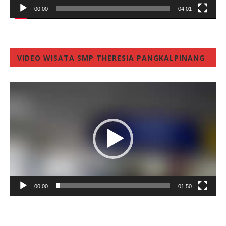
00:00
04:01
VIDEO WISATA SMP THERESIA PANGKALPINANG
Video
Player
00:00
01:50