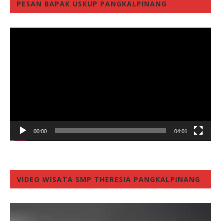
PESAN BAPAK USKUP PANGKALPINANG
Video
Player
00:00
04:01
VIDEO WISATA SMP THERESIA PANGKALPINANG
Video
Player