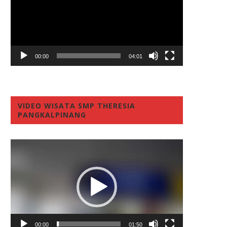
00:00
04:01
VIDEO WISATA SMP THERESIA
PANGKALPINANG
Video
Player
00:00
01:50