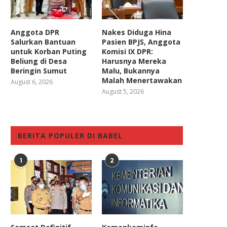
Anggota DPR
Nakes Diduga Hina
Salurkan Bantuan
Pasien BPJS, Anggota
untuk Korban Puting
Komisi IX DPR:
Beliung di Desa
Harusnya Mereka
Beringin Sumut
Malu, Bukannya
Malah Menertawakan
August 6, 2026
August 5, 2026
BERITA POPULER DI BABEL
1
2