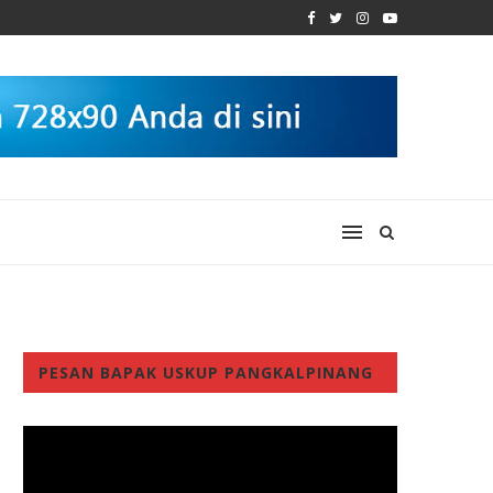
PESAN BAPAK USKUP PANGKALPINANG
Video
Player