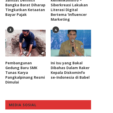
Samsat Definitif
Kemenkominfo –
Bangka Barat Diharap
Siberkreasi Lakukan
Tingkatkan Ketaatan
Literasi Digital
Bayar Pajak
Bertema ‘Influencer
Marketing
3
4
Pembangunan
Ini Isu yang Bakal
Gedung Baru SMK
Dibahas Dalam Raker
Tunas Karya
Kepala Diskominfo
Pangkalpinang Resmi
se-Indonesia di Babel
Dimulai
MEDIA SOSIAL