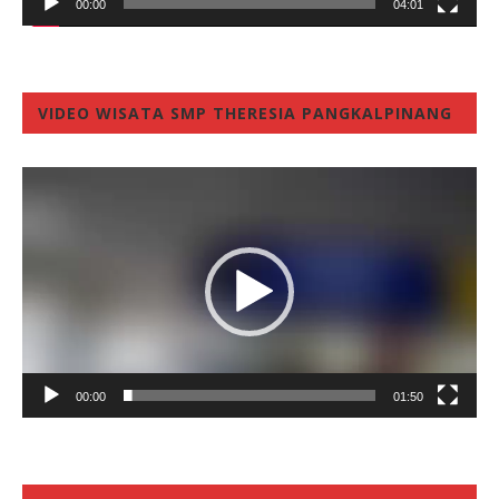
00:00
04:01
VIDEO WISATA SMP THERESIA PANGKALPINANG
Video
Player
00:00
01:50