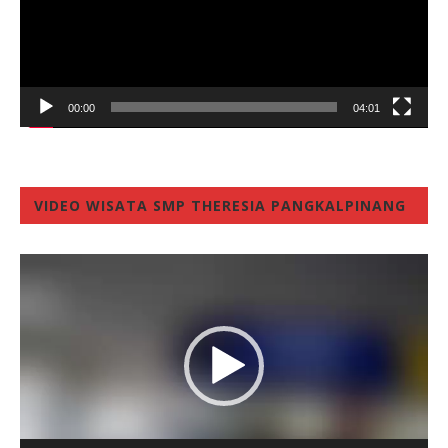
00:00
04:01
VIDEO WISATA SMP THERESIA PANGKALPINANG
Video
Player