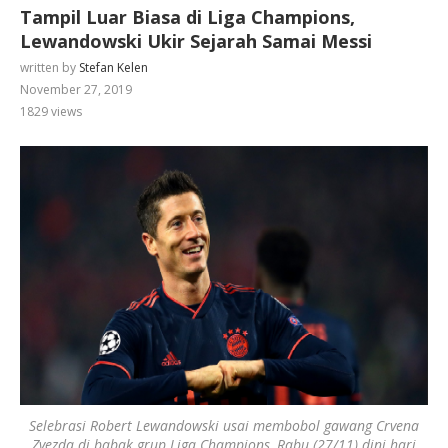
Tampil Luar Biasa di Liga Champions,
Lewandowski Ukir Sejarah Samai Messi
written by
Stefan Kelen
November 27, 2019
1829
views
Selebrasi Robert Lewandowski usai membobol gawang Crvena
Zvezda di babak grup Liga Champions, Rabu (27/11) dini hari