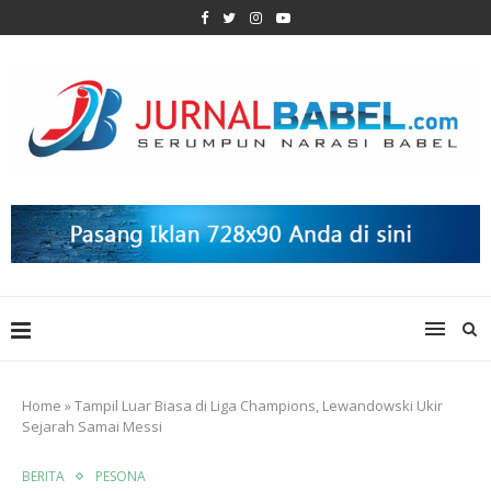
Home
»
Tampil Luar Biasa di Liga Champions, Lewandowski Ukir
Sejarah Samai Messi
BERITA
PESONA