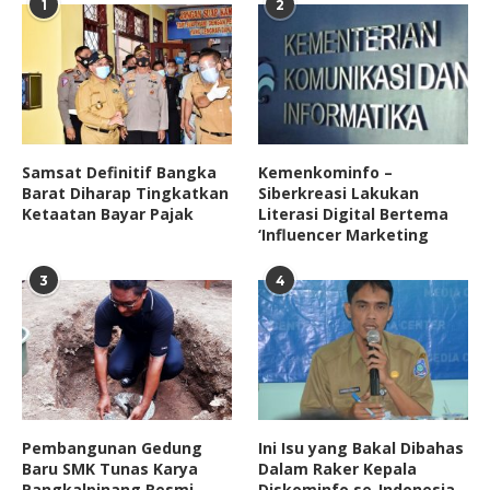
1
2
Samsat Definitif Bangka
Kemenkominfo –
Barat Diharap Tingkatkan
Siberkreasi Lakukan
Ketaatan Bayar Pajak
Literasi Digital Bertema
‘Influencer Marketing
3
4
Pembangunan Gedung
Ini Isu yang Bakal Dibahas
Baru SMK Tunas Karya
Dalam Raker Kepala
Pangkalpinang Resmi
Diskominfo se-Indonesia