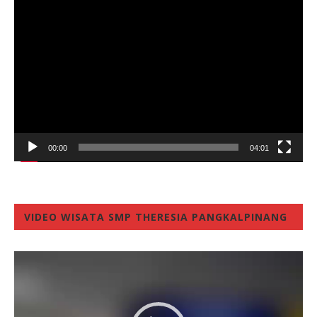
Video
Player
00:00
04:01
VIDEO WISATA SMP THERESIA PANGKALPINANG
Video
Player