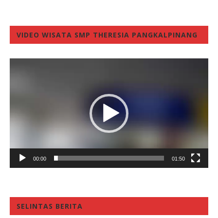
VIDEO WISATA SMP THERESIA PANGKALPINANG
Video
Player
00:00
01:50
SELINTAS BERITA