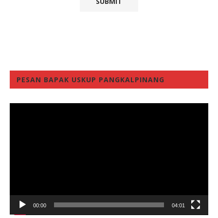
PESAN BAPAK USKUP PANGKALPINANG
Video
Player
00:00
04:01