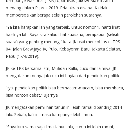
Kampanye Nasional (TKN) optimistis Jokowi-Ma’ruf Amin
menang dalam Pilpres 2019. Pria akrab disapa JK tidak
mempersoalkan berapa selisih perolehan suaranya.
“Ya kita harapkan lah yang terbaik, untuk nomor 1, nanti lihat
hasilnya lah. Saya kira kalau lihat suasana, berapapun (selisih
suara) yang penting menang,” kata JK usai mencoblos di TPS
04, Jalan Brawijaya IV, Pulo, Kebayoran Baru, Jakarta Selatan,
Rabu (17/4/2019).
JK ke TPS bersama istri, Mufidah Kalla, cucu dan lainnya. JK
mengatakan mengajak cucu ini bagian dari pendidikan politik.
“Iya, pendidikan politik bisa bermacam-macam, bisa membaca,
bisa nonton debat,” ujarnya.
JK mengatakan pemilihan tahun ini lebih ramai dibanding 2014
lalu. Sebab, kali ini masa kampanye lebih lama.
“Saya kira sama saja lima tahun lalu, cuma ini lebih ramai,