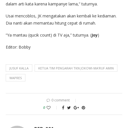
dalam arti kata karena kampanye lama,” tuturnya.
Usai mencoblos, JK mengatakan akan kembali ke kediaman.
Dia nanti akan memantau hitung cepat di rumah.
“Ya mantau (qucik count) di TV aja,” tuturnya. (
Joy
)
Editor: Bobby
JUSUF KALLA
KETUA TIM PENGARAH TKN JOKOWI-MA'RUF AMIN
WAPRES
0 comment
0