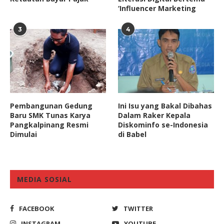
‘Influencer Marketing
3
4
Pembangunan Gedung
Ini Isu yang Bakal Dibahas
Baru SMK Tunas Karya
Dalam Raker Kepala
Pangkalpinang Resmi
Diskominfo se-Indonesia
Dimulai
di Babel
MEDIA SOSIAL
FACEBOOK
TWITTER
INSTAGRAM
YOUTUBE