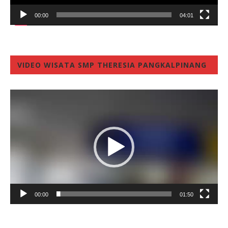
00:00
04:01
VIDEO WISATA SMP THERESIA PANGKALPINANG
Video
Player
00:00
01:50