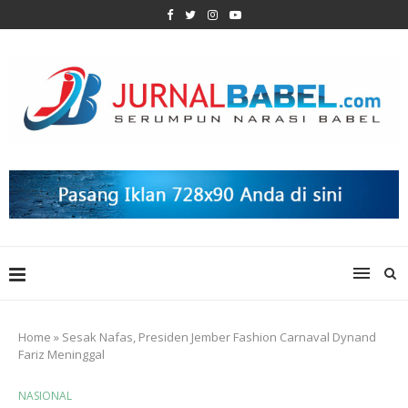
Home
»
Sesak Nafas, Presiden Jember Fashion Carnaval Dynand
Fariz Meninggal
NASIONAL