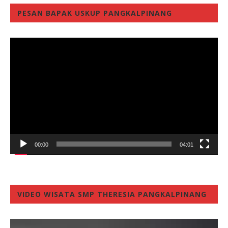
PESAN BAPAK USKUP PANGKALPINANG
Video
Player
00:00
04:01
VIDEO WISATA SMP THERESIA PANGKALPINANG
Video