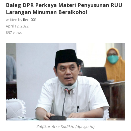
Baleg DPR Perkaya Materi Penyusunan RUU
Larangan Minuman Beralkohol
written by
Red-001
April 12, 2022
897
views
Zulfikar Arse Sadikin (dpr.go.id)