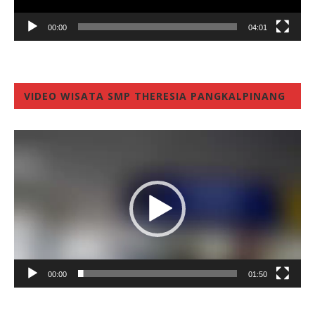
00:00
04:01
VIDEO WISATA SMP THERESIA PANGKALPINANG
Video
Player
00:00
01:50