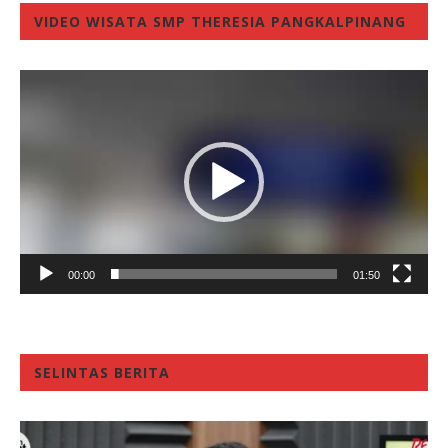
VIDEO WISATA SMP THERESIA PANGKALPINANG
Video
Player
00:00
01:50
SELINTAS BERITA