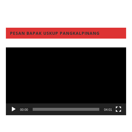
PESAN BAPAK USKUP PANGKALPINANG
Video
Player
00:00
04:01