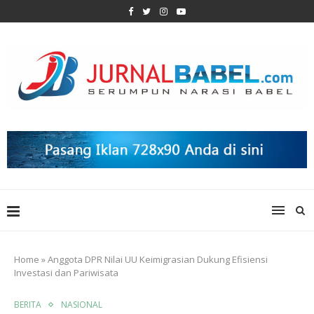
Home
»
Anggota DPR Nilai UU Keimigrasian Dukung Efisiensi
Investasi dan Pariwisata
BERITA
NASIONAL