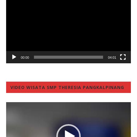
Player
00:00
04:01
VIDEO WISATA SMP THERESIA PANGKALPINANG
Video
Player